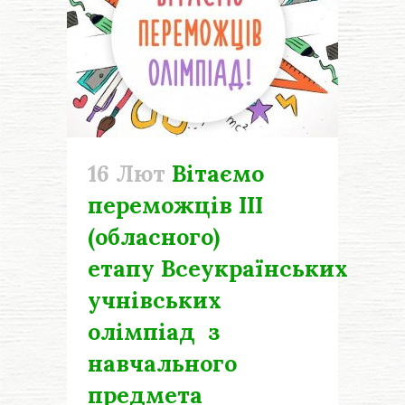
16 Лют
Вітаємо
переможців ІІІ
(обласного)
етапу Всеукраїнських
учнівських
олімпіад з
навчального
предмета