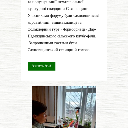
та популяризації нематеріальної
культурної спадщини Сахновщини.
Учасниками форуму були сахновщинські
коровайниці, вишивальниці та
фольклорний гурт «Чорнобривці» Дар-
Надеждинського сільського клубу-філії.
Запрошеними гостями були
Сахновщинський селищний голова...
Читати далі...