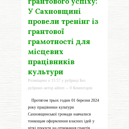
грантового успіху:
У Сахновщині
провели тренінг із
грантової
грамотності для
місцевих
працівників
культури
Розміщено о 15:57
у рубриці
Без
рубрики
автор
admin
0 Коментарів
Протягом трьох годин 01 березня 2024
року працівники культури
Сахновщинської громади навчалися
тонкощам оформлення власних ідей у
чіткі проєкти на отримання грантів.