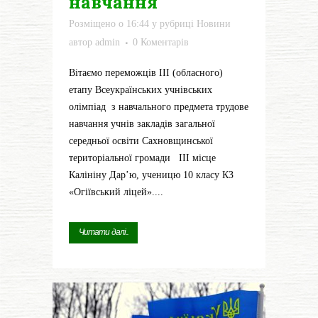
навчання
Розміщено о 16:44
у рубриці
Новини
автор
admin
0 Коментарів
Вітаємо переможців ІІІ (обласного)
етапу Всеукраїнських учнівських
олімпіад з навчального предмета трудове
навчання учнів закладів загальної
середньої освіти Сахновщинської
територіальної громади ІІІ місце
Калініну Дар’ю, ученицю 10 класу КЗ
«Огіївський ліцей»....
Читати далі...