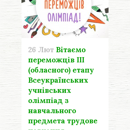
26 Лют
Вітаємо
переможців ІІІ
(обласного) етапу
Всеукраїнських
учнівських
олімпіад з
навчального
предмета трудове