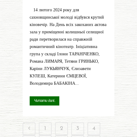
14 лютого 2024 року для
сахновщинської молоді відбувся крутий
кіновечір. На День всіх закоханих актова
зала у приміщенні колишньої селищної
ради перетворилася на справжній
романтичний кінотеатр. Ініціативна
група у складі Ілони ТАРАНІЧЕНКО,
Романа ЛИМАРЯ, Тетяни ГРИНЬКО,
Каріни ЛУКЬЯНЧУК, Єлизавети
КУЛЕШ, Катерини ЄМЦЕВОЇ,
Володимира БАБАКІНА...
Читати далі...
1
2
3
4