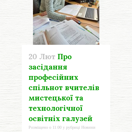
20 Лют
Про
засідання
професійних
спільнот вчителів
мистецької та
технологічної
освітніх галузей
Розміщено о 11:00
у рубриці
Новини