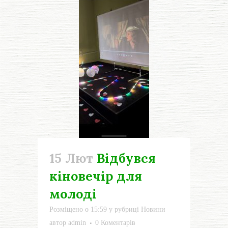
15 Лют
Відбувся
кіновечір для
молоді
Розміщено о 15:59
у рубриці
Новини
автор
admin
0 Коментарів