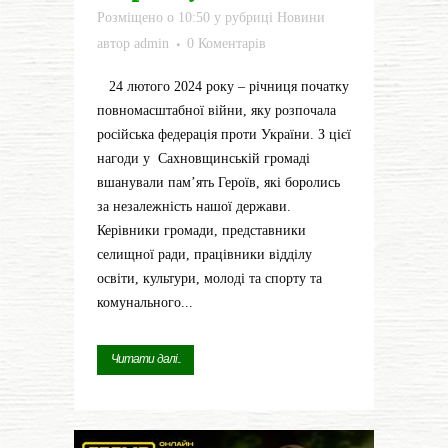
Розміщено о 10:50
у рубриці
Новини
автор
admin
0 Коментарів
24 лютого 2024 року – річниця початку
повномасштабної війни, яку розпочала
російська федерація проти України. З цієї
нагоди у Сахновщинській громаді
вшанували пам’ять Героїв, які боролись
за незалежність нашої держави.
Керівники громади, представники
селищної ради, працівники відділу
освіти, культури, молоді та спорту та
комунального...
Читати далі...