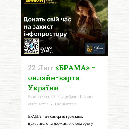
22 Лют
«БРАМА» –
онлайн-варта
України
Розміщено о 09:56
у рубриці
Новини
автор
admin
0 Коментарів
БРАМА - це синергія громадян,
приватного та державного секторів у