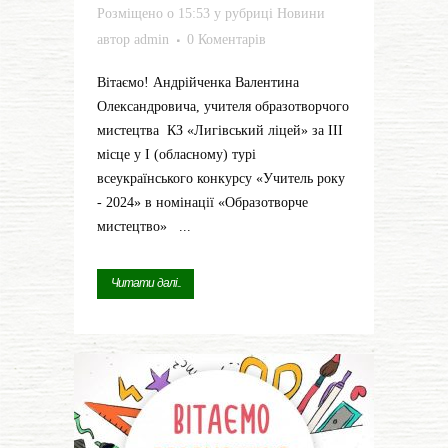
Розміщено о 15:53
у рубриці
Новини
автор
admin
0 Коментарів
Вітаємо! Андрійченка Валентина
Олександровича, учителя образотворчого
мистецтва КЗ «Лигівський ліцей» за ІІІ
місце у І (обласному) турі
всеукраїнського конкурсу «Учитель року
- 2024» в номінації «Образотворче
мистецтво» ...
Читати далі...