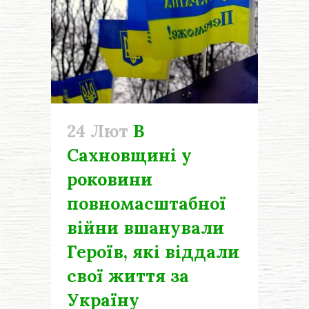
24 Лют
В
Сахновщині у
роковини
повномасштабної
війни вшанували
Героїв, які віддали
свої життя за
Україну