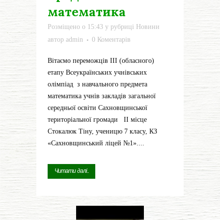
математика
Розміщено о 15:43
у рубриці
Новини
автор
admin
0 Коментарів
Вітаємо переможців ІІІ (обласного)
етапу Всеукраїнських учнівських
олімпіад з навчального предмета
математика учнів закладів загальної
середньої освіти Сахновщинської
територіальної громади ІІ місце
Стокалюк Тіну, ученицю 7 класу, КЗ
«Сахновщинський ліцей №1»....
Читати далі...