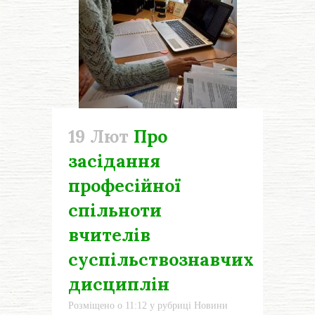
19 Лют
Про
засідання
професійної
спільноти
вчителів
суспільствознавчих
дисциплін
Розміщено о 11:12
у рубриці
Новини