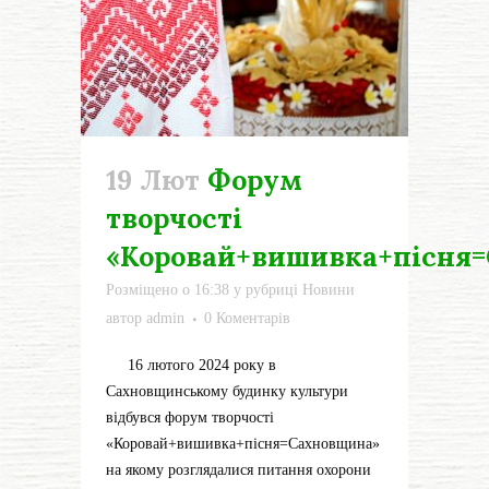
19 Лют
Форум
творчості
«Коровай+вишивка+пісня
Розміщено о 16:38
у рубриці
Новини
автор
admin
0 Коментарів
16 лютого 2024 року в
Сахновщинському будинку культури
відбувся форум творчості
«Коровай+вишивка+пісня=Сахновщина»
на якому розглядалися питання охорони